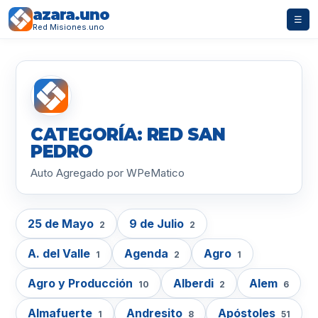
azara.uno
☰
Red Misiones.uno
CATEGORÍA: RED SAN
PEDRO
Auto Agregado por WPeMatico
25 de Mayo
9 de Julio
2
2
A. del Valle
Agenda
Agro
1
2
1
Agro y Producción
Alberdi
Alem
10
2
6
Almafuerte
Andresito
Apóstoles
1
8
51