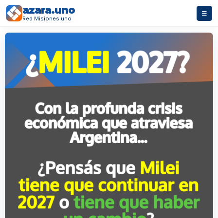
azara.uno
☰
Red Misiones.uno