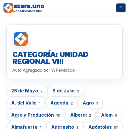
azara.uno
☰
Red Misiones.uno
CATEGORÍA: UNIDAD
REGIONAL VIII
Auto Agregado por WPeMatico
25 de Mayo
9 de Julio
2
2
A. del Valle
Agenda
Agro
1
2
1
Agro y Producción
Alberdi
Alem
10
2
6
Almafuerte
Andresito
Apóstoles
1
8
51