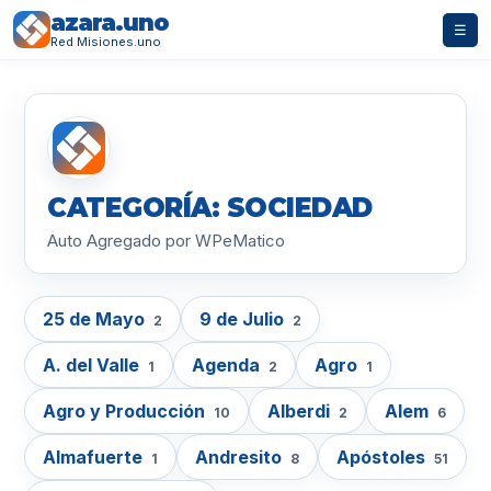
azara.uno
☰
Red Misiones.uno
CATEGORÍA: SOCIEDAD
Auto Agregado por WPeMatico
25 de Mayo
9 de Julio
2
2
A. del Valle
Agenda
Agro
1
2
1
Agro y Producción
Alberdi
Alem
10
2
6
Almafuerte
Andresito
Apóstoles
1
8
51