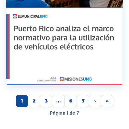
1
2
3
…
6
7
›
»
Página 1 de 7