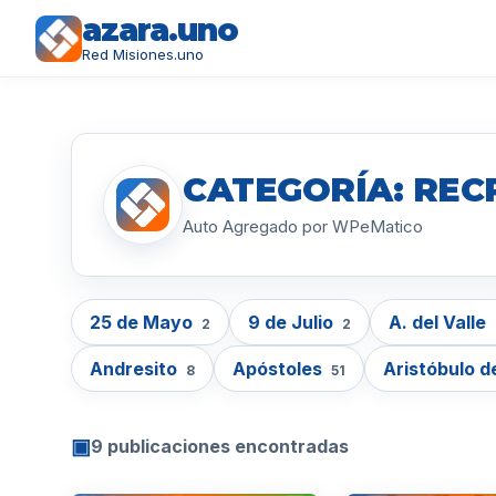
azara.uno
Red Misiones.uno
CATEGORÍA: REC
Auto Agregado por WPeMatico
25 de Mayo
9 de Julio
A. del Valle
2
2
Andresito
Apóstoles
Aristóbulo d
8
51
▣
9 publicaciones encontradas