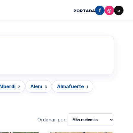
f
◎
⌕
PORTADA
Alberdi
Alem
Almafuerte
2
6
1
Ordenar por: