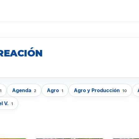
REACIÓN
Agenda
Agro
Agro y Producción
1
2
1
10
el V.
1