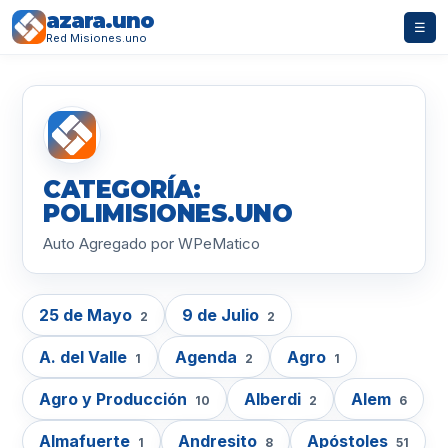
azara.uno
☰
Red Misiones.uno
CATEGORÍA:
POLIMISIONES.UNO
Auto Agregado por WPeMatico
25 de Mayo
9 de Julio
2
2
A. del Valle
Agenda
Agro
1
2
1
Agro y Producción
Alberdi
Alem
10
2
6
Almafuerte
Andresito
Apóstoles
1
8
51