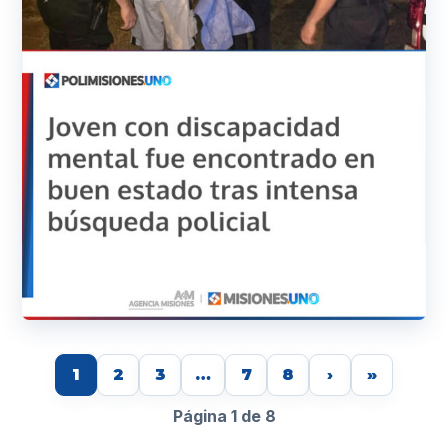
1
2
3
…
7
8
›
»
Página 1 de 8