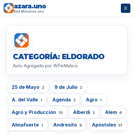
azara.uno
☰
Red Misiones.uno
CATEGORÍA: ELDORADO
Auto Agregado por WPeMatico
25 de Mayo
9 de Julio
2
2
A. del Valle
Agenda
Agro
1
2
1
Agro y Producción
Alberdi
Alem
10
2
6
Almafuerte
Andresito
Apóstoles
1
8
51