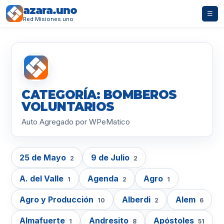
azara.uno
☰
Red Misiones.uno
CATEGORÍA: BOMBEROS
VOLUNTARIOS
Auto Agregado por WPeMatico
25 de Mayo
9 de Julio
2
2
A. del Valle
Agenda
Agro
1
2
1
Agro y Producción
Alberdi
Alem
10
2
6
Almafuerte
Andresito
Apóstoles
1
8
51