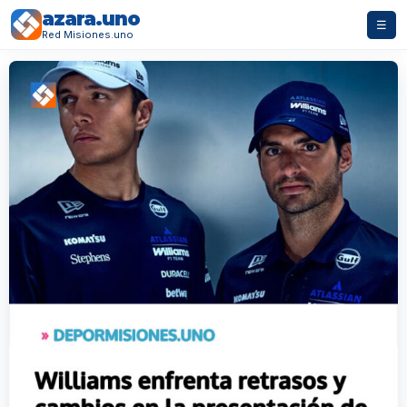
azara.uno
☰
Red Misiones.uno