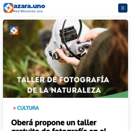
azara.uno
☰
Red Misiones.uno