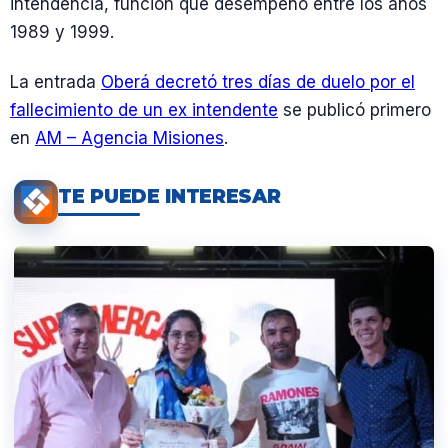
intendencia, función que desempeñó entre los años
1989 y 1999.
La entrada
Oberá decretó tres días de duelo por el
fallecimiento de un ex intendente
se publicó primero
en
AM – Agencia Misiones
.
TE PUEDE INTERESAR