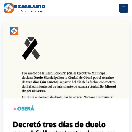
azara.uno
☰
Red Misiones.uno