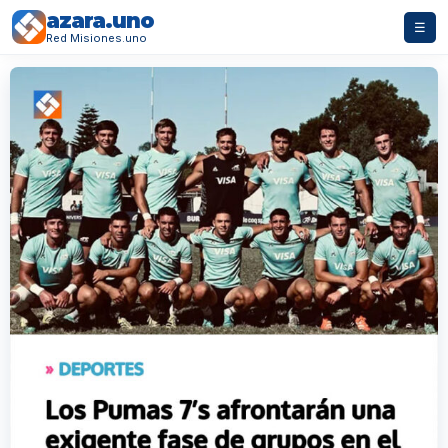
azara.uno
☰
Red Misiones.uno