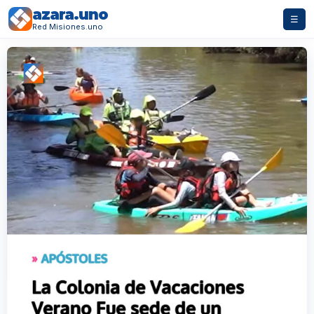
azara.uno
☰
Red Misiones.uno