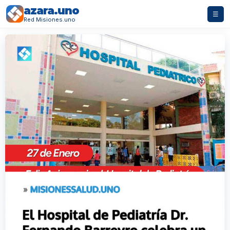
azara.uno
☰
Red Misiones.uno