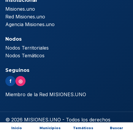
Institucional
Misiones.uno
Red Misiones.uno
Agencia Misiones.uno
Nodos
Nodos Territoriales
Nodos Temáticos
Seguinos
f
◎
Miembro de la Red MISIONES.UNO
© 2026 MISIONES.UNO - Todos los derechos
reservados
Inicio
Municipios
Temáticos
Buscar