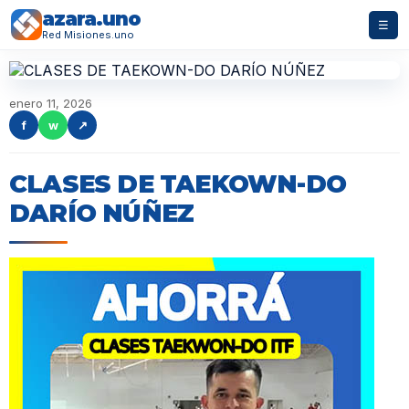
azara.uno
☰
Red Misiones.uno
enero 11, 2026
f
w
↗
CLASES DE TAEKOWN-DO
DARÍO NÚÑEZ